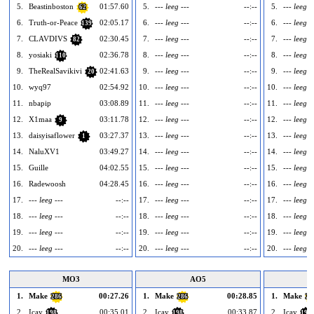
5.
Beastinboston
01:57.60
5.
--- leeg ---
--:--
5.
--- leeg -
62
6.
Truth-or-Peace
02:05.17
6.
--- leeg ---
--:--
6.
--- leeg -
139
7.
CLAVDIVS
02:30.45
7.
--- leeg ---
--:--
7.
--- leeg -
82
8.
yosiaki
02:36.78
8.
--- leeg ---
--:--
8.
--- leeg -
110
9.
TheRealSavikivi
02:41.63
9.
--- leeg ---
--:--
9.
--- leeg -
20
10.
wyq97
02:54.92
10.
--- leeg ---
--:--
10.
--- leeg -
11.
nbapip
03:08.89
11.
--- leeg ---
--:--
11.
--- leeg -
12.
X1maa
03:11.78
12.
--- leeg ---
--:--
12.
--- leeg -
9
13.
daisyisaflower
03:27.37
13.
--- leeg ---
--:--
13.
--- leeg -
1
14.
NaluXV1
03:49.27
14.
--- leeg ---
--:--
14.
--- leeg -
15.
Guille
04:02.55
15.
--- leeg ---
--:--
15.
--- leeg -
16.
Radewoosh
04:28.45
16.
--- leeg ---
--:--
16.
--- leeg -
17.
--- leeg ---
--:--
17.
--- leeg ---
--:--
17.
--- leeg -
18.
--- leeg ---
--:--
18.
--- leeg ---
--:--
18.
--- leeg -
19.
--- leeg ---
--:--
19.
--- leeg ---
--:--
19.
--- leeg -
20.
--- leeg ---
--:--
20.
--- leeg ---
--:--
20.
--- leeg -
MO3
AO5
1.
Make
00:27.26
1.
Make
00:28.85
1.
Make
286
286
28
2.
Icay
00:35.01
2.
Icay
00:33.87
2.
Icay
198
198
198