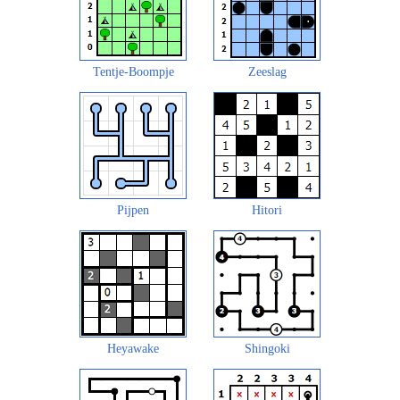
Tentje-Boompje
Zeeslag
Pijpen
Hitori
Heyawake
Shingoki