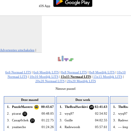
iOS App
Advertenties uitschakelen
|
Report This Ad
6x6 Normaal LITS
|
6x6 Moeilijk LITS
|
8x8 Normaal LITS
|
8x8 Moeilijk LITS
|
10x10
Normaal LITS
|
10x10 Moeilijk LITS
|
15x15 Normaal LITS
|
15x15 Moeilijk LITS
|
20x20 Normaal LITS
|
20x20 Moeilijk LITS
Nieuwe puzzel
Deze maand
Deze week
1.
PuzzleMaestro
00:43.67
1.
TheRealSavikivi
02:41.63
1.
TheRealS
99
20
2.
picarat
00:48.05
2.
wyq97
02:54.92
2.
wyq97
55
3.
Caxap0chek
01:22.75
3.
Guille
04:02.55
3.
Radewoo
21
4.
yeaitsecho
01:24.26
4.
Radewoosh
05:57.61
4.
--- leeg -