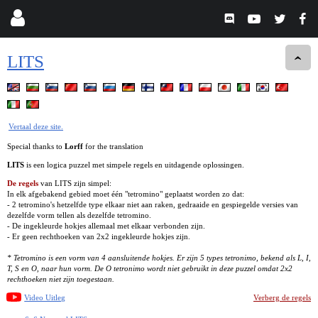
LITS
Vertaal deze site.
Special thanks to
Lorff
for the translation
LITS
is een logica puzzel met simpele regels en uitdagende oplossingen.
De regels
van LITS zijn simpel:
In elk afgebakend gebied moet één "tetromino" geplaatst worden zo dat:
- 2 tetromino's hetzelfde type elkaar niet aan raken, gedraaide en gespiegelde versies van
dezelfde vorm tellen als dezelfde tetromino.
- De ingekleurde hokjes allemaal met elkaar verbonden zijn.
- Er geen rechthoeken van 2x2 ingekleurde hokjes zijn.
* Tetromino is een vorm van 4 aansluitende hokjes. Er zijn 5 types tetronimo, bekend als L, I,
T, S en O, naar hun vorm. De O tetronimo wordt niet gebruikt in deze puzzel omdat 2x2
rechthoeken niet zijn toegestaan.
Video Uitleg
Verberg de regels