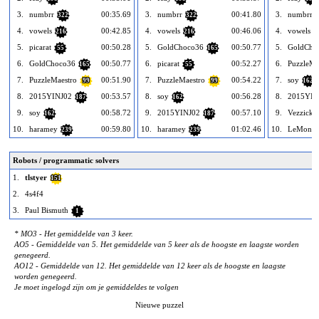
3.
numbrr
00:35.69
3.
numbrr
00:41.80
3.
numbrr
322
322
4.
vowels
00:42.85
4.
vowels
00:46.06
4.
vowels
216
216
2
5.
picarat
00:50.28
5.
GoldChoco36
00:50.77
5.
GoldCho
55
165
6.
GoldChoco36
00:50.77
6.
picarat
00:52.27
6.
PuzzleMa
165
55
7.
PuzzleMaestro
00:51.90
7.
PuzzleMaestro
00:54.22
7.
soy
99
99
162
8.
2015YINJ02
00:53.57
8.
soy
00:56.28
8.
2015YIN
187
162
9.
soy
00:58.72
9.
2015YINJ02
00:57.10
9.
Vezzick
162
187
10.
haramey
00:59.80
10.
haramey
01:02.46
10.
LeMonS
239
239
Robots / programmatic solvers
1.
tlstyer
151
2.
4s4f4
3.
Paul Bismuth
1
* MO3 - Het gemiddelde van 3 keer.
AO5 - Gemiddelde van 5. Het gemiddelde van 5 keer als de hoogste en laagste worden
genegeerd.
AO12 - Gemiddelde van 12. Het gemiddelde van 12 keer als de hoogste en laagste
worden genegeerd.
Je moet ingelogd zijn om je gemiddeldes te volgen
Nieuwe puzzel