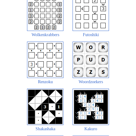
Wolkenkrabbers
Futoshiki
Renzoku
Woordzoekers
Shakashaka
Kakuro